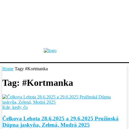
Home
Tagy
#Kortmanka
Tag: #Kortmanka
Kde, kedy, čo
Čelkova Lehota 28.6.2025 a 29.6.2025 Pružinská
Dúpna jaskyňa, Zelená, Modrá 2025