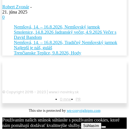
Robert Zvonár
-
21. júna 2025
0
Nemšová, 14. – 16.8.2026, Nemšovský jarmok
Smolenice, 14.8.2026 Jadranský večer, 4.9.2026 Večer s
David Bandom
Nemšová, 14. – 16.8.2026, Tradičný Nemšovský jarmok
Najlepší je náš, guláš
Trenčianske Teplice, 9.8.2026, Hody
© Copyright 2018 - 2023 | www.i-novinky.sk
O mne
PR
This site is protected by
wp-copyrightpro.com
Používaním našich stránok súhlasíte s používaním cookies, ktoré
nám pomáhajú dodávať kvalitnejšie služby.
Súhlasím