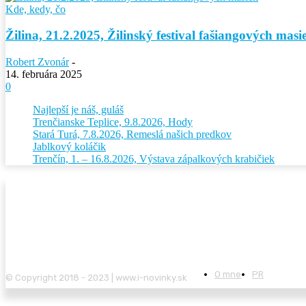
Kde, kedy, čo
Žilina, 21.2.2025, Žilinský festival fašiangových masi
Robert Zvonár
-
14. februára 2025
0
Najlepší je náš, guláš
Trenčianske Teplice, 9.8.2026, Hody
Stará Turá, 7.8.2026, Remeslá našich predkov
Jablkový koláčik
Trenčín, 1. – 16.8.2026, Výstava zápalkových krabičiek
O mne
PR
© Copyright 2018 - 2023 | www.i-novinky.sk