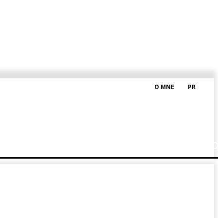
O MNE
PR
M HRAŠKOM
BLOG