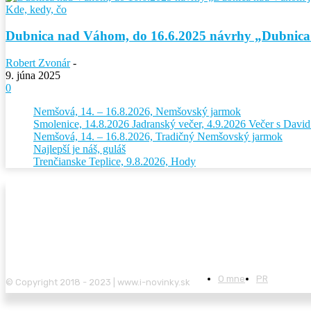
Kde, kedy, čo
Dubnica nad Váhom, do 16.6.2025 návrhy „Dubnica
Robert Zvonár
-
9. júna 2025
0
Nemšová, 14. – 16.8.2026, Nemšovský jarmok
Smolenice, 14.8.2026 Jadranský večer, 4.9.2026 Večer s Dav
Nemšová, 14. – 16.8.2026, Tradičný Nemšovský jarmok
Najlepší je náš, guláš
Trenčianske Teplice, 9.8.2026, Hody
O mne
PR
© Copyright 2018 - 2023 | www.i-novinky.sk