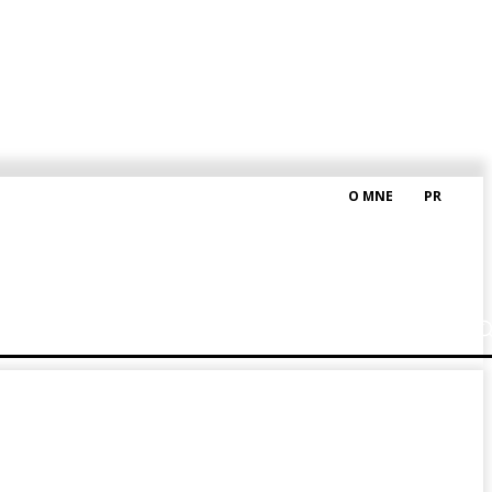
O MNE
PR
M HRAŠKOM
BLOG