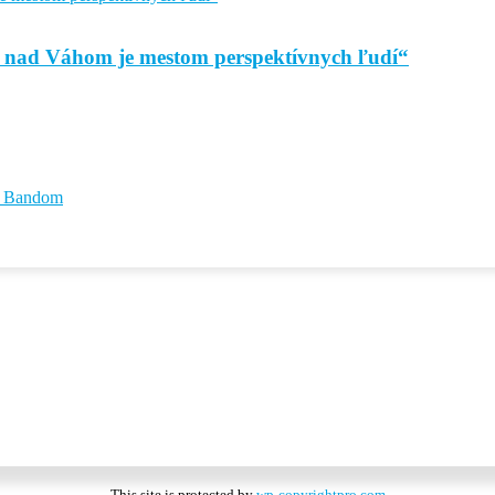
 nad Váhom je mestom perspektívnych ľudí“
id Bandom
This site is protected by
wp-copyrightpro.com