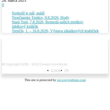
28. marca 2025
0
Najlepší je náš, guláš
Trenčianske Teplice, 9.8.2026, Hody
Stará Turá, 7.8.2026, Remeslá našich predkov
Jablkový koláčik
Trenčín, 1. – 16.8.2026, Výstava zápalkových krabičiek
© Copyright 2018 - 2023 | www.i-novinky.sk
O mne
PR
This site is protected by
wp-copyrightpro.com