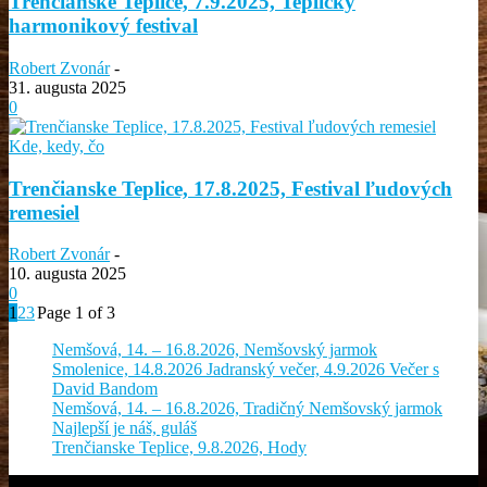
Trenčianske Teplice, 7.9.2025, Teplický
harmonikový festival
Robert Zvonár
-
31. augusta 2025
0
Kde, kedy, čo
Trenčianske Teplice, 17.8.2025, Festival ľudových
remesiel
Robert Zvonár
-
10. augusta 2025
0
1
2
3
Page 1 of 3
Nemšová, 14. – 16.8.2026, Nemšovský jarmok
Smolenice, 14.8.2026 Jadranský večer, 4.9.2026 Večer s
David Bandom
Nemšová, 14. – 16.8.2026, Tradičný Nemšovský jarmok
Najlepší je náš, guláš
Trenčianske Teplice, 9.8.2026, Hody