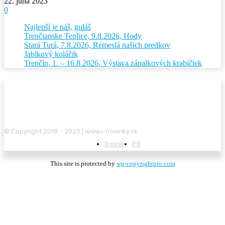
22. júna 2023
0
Najlepší je náš, guláš
Trenčianske Teplice, 9.8.2026, Hody
Stará Turá, 7.8.2026, Remeslá našich predkov
Jablkový koláčik
Trenčín, 1. – 16.8.2026, Výstava zápalkových krabičiek
© Copyright 2018 - 2023 | www.i-novinky.sk
O mne
PR
This site is protected by
wp-copyrightpro.com