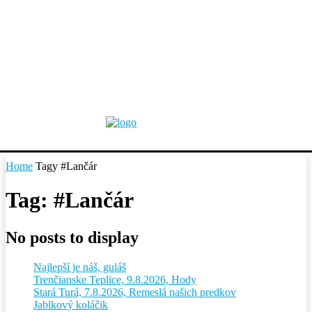
Home
Tagy
#Lančár
Tag: #Lančár
No posts to display
Najlepší je náš, guláš
Trenčianske Teplice, 9.8.2026, Hody
Stará Turá, 7.8.2026, Remeslá našich predkov
Jablkový koláčik