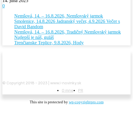
14. júna 2025
0
Nemšová, 14. – 16.8.2026, Nemšovský jarmok
Smolenice, 14.8.2026 Jadranský večer, 4.9.2026 Večer s
David Bandom
Nemšová, 14. – 16.8.2026, Tradičný Nemšovský jarmok
Najlepší je náš, guláš
Trenčianske Teplice, 9.8.2026, Hody
© Copyright 2018 - 2023 | www.i-novinky.sk
O mne
PR
This site is protected by
wp-copyrightpro.com