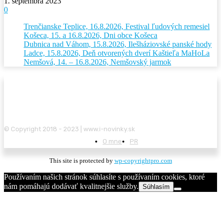
1. septembra 2023
0
Trenčianske Teplice, 16.8.2026, Festival ľudových remesiel
Košeca, 15. a 16.8.2026, Dni obce Košeca
Dubnica nad Váhom, 15.8.2026, Ilešháziovské panské hody
Ladce, 15.8.2026, Deň otvorených dverí Kaštieľa MaHoLa
Nemšová, 14. – 16.8.2026, Nemšovský jarmok
© Copyright 2018 - 2023 | www.i-novinky.sk
O mne
PR
This site is protected by
wp-copyrightpro.com
Používaním našich stránok súhlasíte s používaním cookies, ktoré
nám pomáhajú dodávať kvalitnejšie služby.
Súhlasím