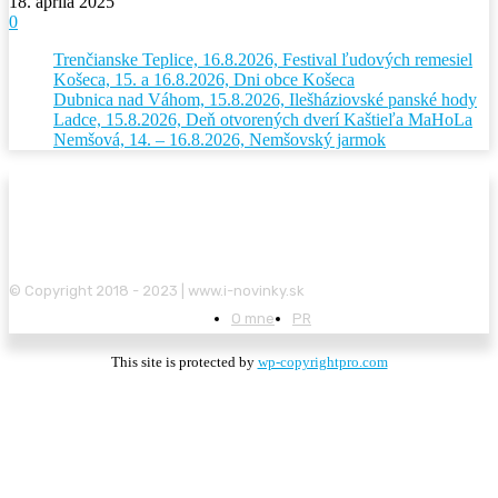
18. apríla 2025
0
Trenčianske Teplice, 16.8.2026, Festival ľudových remesiel
Košeca, 15. a 16.8.2026, Dni obce Košeca
Dubnica nad Váhom, 15.8.2026, Ilešháziovské panské hody
Ladce, 15.8.2026, Deň otvorených dverí Kaštieľa MaHoLa
Nemšová, 14. – 16.8.2026, Nemšovský jarmok
© Copyright 2018 - 2023 | www.i-novinky.sk
O mne
PR
This site is protected by
wp-copyrightpro.com