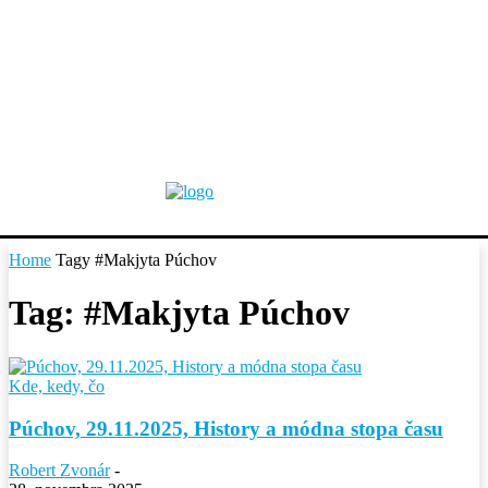
Home
Tagy
#Makjyta Púchov
Tag: #Makjyta Púchov
Kde, kedy, čo
Púchov, 29.11.2025, History a módna stopa času
Robert Zvonár
-