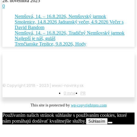
28. novembra 2025
0
Nemšová, 14. – 16.8.2026, Nemšovský jarmok
Smolenice, 14.8.2026 Jadranský večer, 4.9.2026 Večer s
David Bandom
Nemšová, 14. – 16.8.2026, Tradičný Nemšovský jarmok
Najlepší je náš, guláš
Trenčianske Teplice, 9.8.2026, Hody
© Copyright 2018 - 2023 | www.i-novinky.sk
O mne
PR
This site is protected by
wp-copyrightpro.com
Používaním našich stránok súhlasíte s používaním cookies, ktoré
nám pomáhajú dodávať kvalitnejšie služby.
Súhlasím