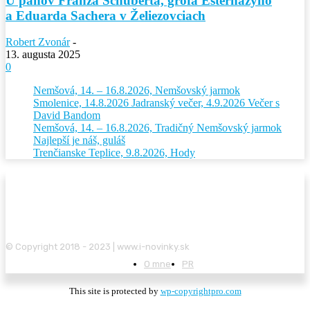
U pánov Franza Schuberta, grófa Esterházyho
a Eduarda Sachera v Želiezovciach
Robert Zvonár
-
13. augusta 2025
0
Nemšová, 14. – 16.8.2026, Nemšovský jarmok
Smolenice, 14.8.2026 Jadranský večer, 4.9.2026 Večer s
David Bandom
Nemšová, 14. – 16.8.2026, Tradičný Nemšovský jarmok
Najlepší je náš, guláš
Trenčianske Teplice, 9.8.2026, Hody
© Copyright 2018 - 2023 | www.i-novinky.sk
O mne
PR
This site is protected by
wp-copyrightpro.com