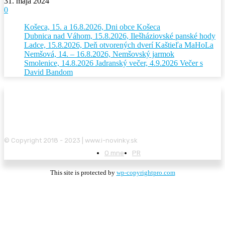
31. mája 2024
0
Košeca, 15. a 16.8.2026, Dni obce Košeca
Dubnica nad Váhom, 15.8.2026, Ilešháziovské panské hody
Ladce, 15.8.2026, Deň otvorených dverí Kaštieľa MaHoLa
Nemšová, 14. – 16.8.2026, Nemšovský jarmok
Smolenice, 14.8.2026 Jadranský večer, 4.9.2026 Večer s
David Bandom
© Copyright 2018 - 2023 | www.i-novinky.sk
O mne
PR
This site is protected by
wp-copyrightpro.com