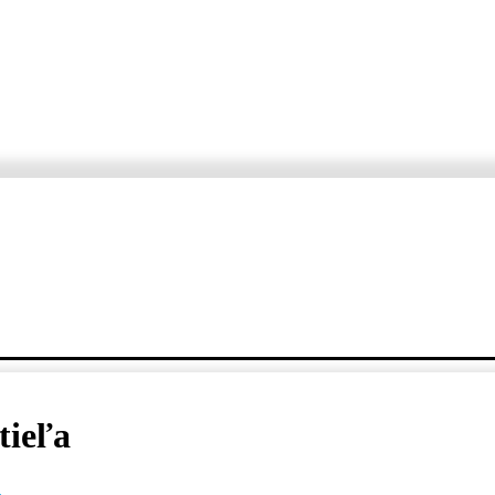
ORTÁŽE
ROZHOVORY
KDE, KEDY, ČO
VARTE S ERZETOM A JANKO
tieľa