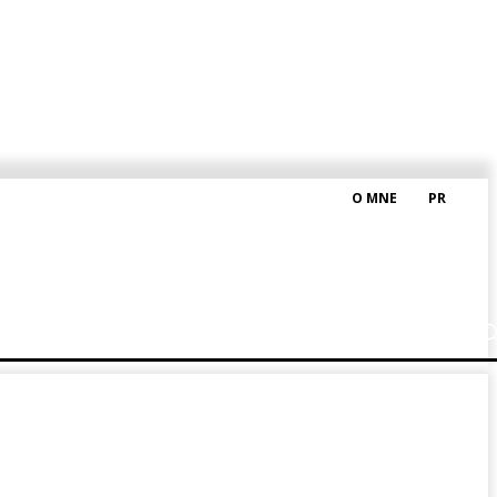
O MNE
PR
M HRAŠKOM
BLOG