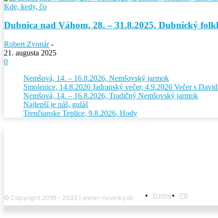
Kde, kedy, čo
Dubnica nad Váhom, 28. – 31.8.2025, Dubnický folkló
Robert Zvonár
-
21. augusta 2025
0
Nemšová, 14. – 16.8.2026, Nemšovský jarmok
Smolenice, 14.8.2026 Jadranský večer, 4.9.2026 Večer s Dav
Nemšová, 14. – 16.8.2026, Tradičný Nemšovský jarmok
Najlepší je náš, guláš
Trenčianske Teplice, 9.8.2026, Hody
O mne
PR
© Copyright 2018 - 2023 | www.i-novinky.sk