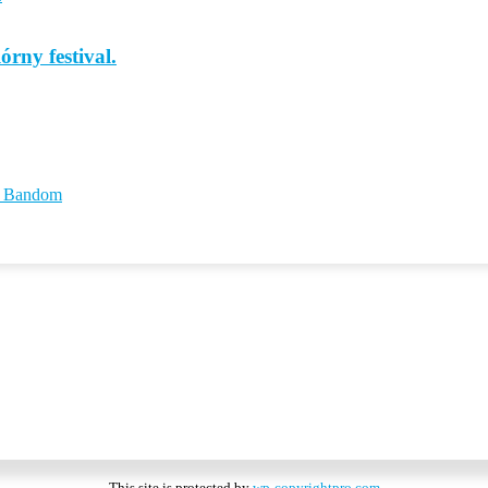
rny festival.
id Bandom
This site is protected by
wp-copyrightpro.com