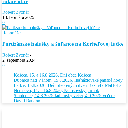
rokov obce
Robert Zvonár
-
18. februára 2025
0
Reportáže
Partizánske halušky a šúľance na Korheľovej lúčke
Robert Zvonár
-
2. septembra 2024
0
Košeca, 15. a 16.8.2026, Dni obce Košeca
Dubnica nad Váhom, 15.8.2026, Ilešháziovské panské hody
Ladce, 15.8.2026, Deň otvorených dverí Kaštieľa MaHoLa
Nemšová, 14. – 16.8.2026, Nemšovský jarmok
Smolenice, 14.8.2026 Jadranský večer, 4.9.2026 Večer s
David Bandom