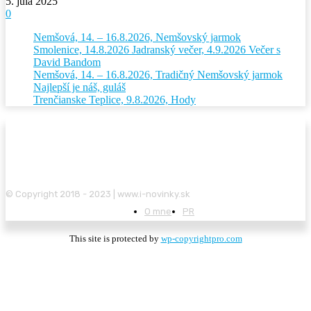
5. júla 2025
0
Nemšová, 14. – 16.8.2026, Nemšovský jarmok
Smolenice, 14.8.2026 Jadranský večer, 4.9.2026 Večer s
David Bandom
Nemšová, 14. – 16.8.2026, Tradičný Nemšovský jarmok
Najlepší je náš, guláš
Trenčianske Teplice, 9.8.2026, Hody
© Copyright 2018 - 2023 | www.i-novinky.sk
O mne
PR
This site is protected by
wp-copyrightpro.com