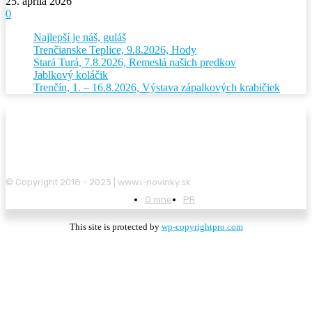
25. apríla 2026
0
Najlepší je náš, guláš
Trenčianske Teplice, 9.8.2026, Hody
Stará Turá, 7.8.2026, Remeslá našich predkov
Jablkový koláčik
Trenčín, 1. – 16.8.2026, Výstava zápalkových krabičiek
© Copyright 2018 - 2023 | www.i-novinky.sk
O mne
PR
This site is protected by
wp-copyrightpro.com