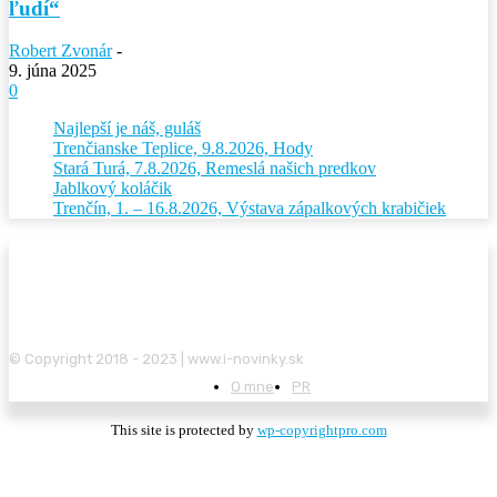
ľudí“
Robert Zvonár
-
9. júna 2025
0
Najlepší je náš, guláš
Trenčianske Teplice, 9.8.2026, Hody
Stará Turá, 7.8.2026, Remeslá našich predkov
Jablkový koláčik
Trenčín, 1. – 16.8.2026, Výstava zápalkových krabičiek
© Copyright 2018 - 2023 | www.i-novinky.sk
O mne
PR
This site is protected by
wp-copyrightpro.com