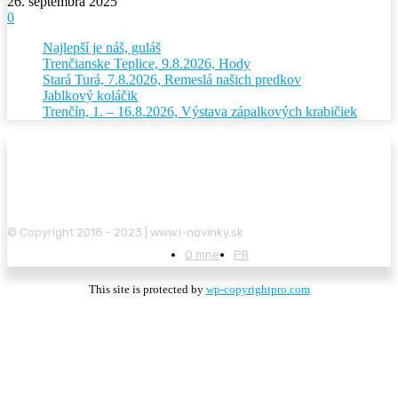
26. septembra 2025
0
Najlepší je náš, guláš
Trenčianske Teplice, 9.8.2026, Hody
Stará Turá, 7.8.2026, Remeslá našich predkov
Jablkový koláčik
Trenčín, 1. – 16.8.2026, Výstava zápalkových krabičiek
© Copyright 2018 - 2023 | www.i-novinky.sk
O mne
PR
This site is protected by
wp-copyrightpro.com