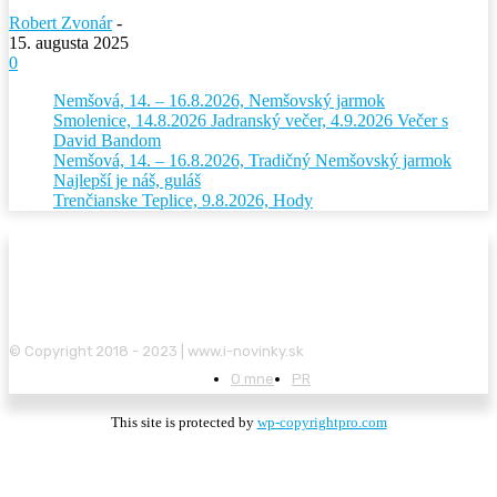
Robert Zvonár
-
15. augusta 2025
0
Nemšová, 14. – 16.8.2026, Nemšovský jarmok
Smolenice, 14.8.2026 Jadranský večer, 4.9.2026 Večer s
David Bandom
Nemšová, 14. – 16.8.2026, Tradičný Nemšovský jarmok
Najlepší je náš, guláš
Trenčianske Teplice, 9.8.2026, Hody
© Copyright 2018 - 2023 | www.i-novinky.sk
O mne
PR
This site is protected by
wp-copyrightpro.com