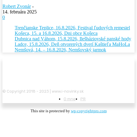
Robert Zvonár
-
14. februára 2025
0
Trenčianske Teplice, 16.8.2026, Festival ľudových remesiel
Košeca, 15. a 16.8.2026, Dni obce Košeca
Dubnica nad Váhom, 15.8.2026, Ilešháziovské panské hody
Ladce, 15.8.2026, Deň otvorených dverí Kaštieľa MaHoLa
Nemšová, 14. – 16.8.2026, Nemšovský jarmok
© Copyright 2018 - 2023 | www.i-novinky.sk
O mne
PR
This site is protected by
wp-copyrightpro.com