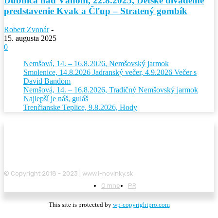
Dubnica nad Váhom, 22.8.2025, Detské divadelné
predstavenie Kvak a Čľup – Stratený gombík
Robert Zvonár
-
15. augusta 2025
0
Nemšová, 14. – 16.8.2026, Nemšovský jarmok
Smolenice, 14.8.2026 Jadranský večer, 4.9.2026 Večer s
David Bandom
Nemšová, 14. – 16.8.2026, Tradičný Nemšovský jarmok
Najlepší je náš, guláš
Trenčianske Teplice, 9.8.2026, Hody
© Copyright 2018 - 2023 | www.i-novinky.sk
O mne
PR
This site is protected by
wp-copyrightpro.com