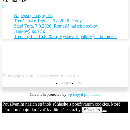
30. júna 2026
0
Najlepší je náš, guláš
Trenčianske Teplice, 9.8.2026, Hody
Stará Turá, 7.8.2026, Remeslá našich predkov
Jablkový koláčik
Trenčín, 1. – 16.8.2026, Výstava zápalkových krabičiek
© Copyright 2018 - 2023 | www.i-novinky.sk
O mne
PR
This site is protected by
wp-copyrightpro.com
Používaním našich stránok súhlasíte s používaním cookies, ktoré
nám pomáhajú dodávať kvalitnejšie služby.
Súhlasím