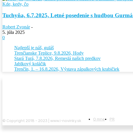
Kde, kedy, čo
Tuchyňa, 6.7.2025, Letné posedenie s hudbou Gurmá
Robert Zvonár
-
5. júla 2025
0
Najlepší je náš, guláš
Trenčianske Teplice, 9.8.2026, Hody
Stará Turá, 7.8.2026, Remeslá našich predkov
Jablkový koláčik
Trenčín, 1. – 16.8.2026, Výstava zápalkových krabičiek
O mne
PR
© Copyright 2018 - 2023 | www.i-novinky.sk