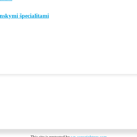
nskymi špecialitami
This site is protected by
wp-copyrightpro.com