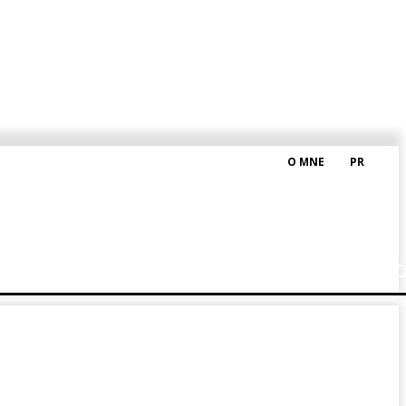
O MNE
PR
M HRAŠKOM
BLOG