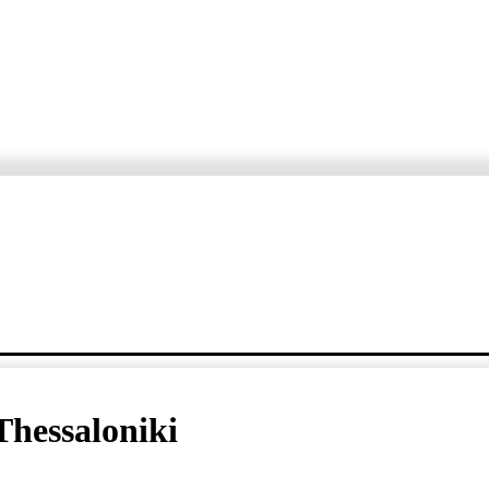
ORTÁŽE
ROZHOVORY
KDE, KEDY, ČO
VARTE S ERZETOM A JANKO
Thessaloniki