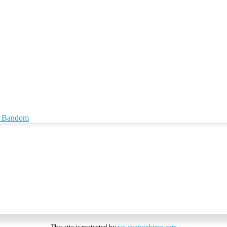
id Bandom
This site is protected by
wp-copyrightpro.com