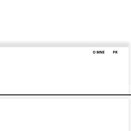
O MNE
PR
M HRAŠKOM
BLOG