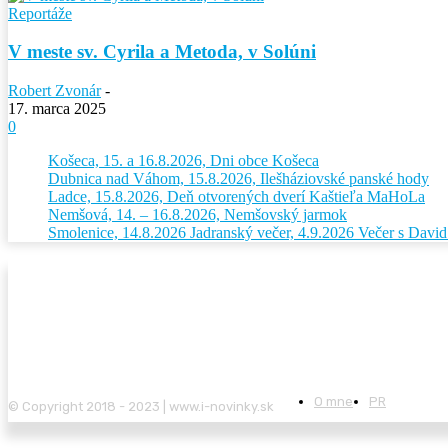
Reportáže
V meste sv. Cyrila a Metoda, v Solúni
Robert Zvonár
-
17. marca 2025
0
Košeca, 15. a 16.8.2026, Dni obce Košeca
Dubnica nad Váhom, 15.8.2026, Ilešháziovské panské hody
Ladce, 15.8.2026, Deň otvorených dverí Kaštieľa MaHoLa
Nemšová, 14. – 16.8.2026, Nemšovský jarmok
Smolenice, 14.8.2026 Jadranský večer, 4.9.2026 Večer s Dav
O mne
PR
© Copyright 2018 - 2023 | www.i-novinky.sk