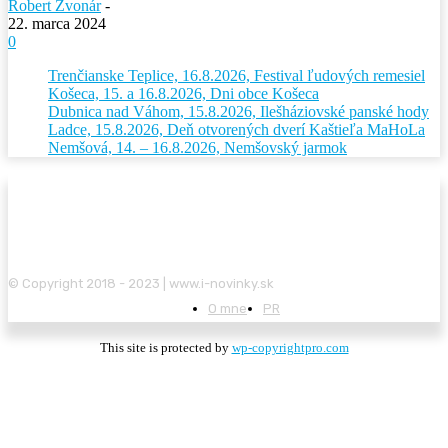
Robert Zvonár
-
22. marca 2024
0
Trenčianske Teplice, 16.8.2026, Festival ľudových remesiel
Košeca, 15. a 16.8.2026, Dni obce Košeca
Dubnica nad Váhom, 15.8.2026, Ilešháziovské panské hody
Ladce, 15.8.2026, Deň otvorených dverí Kaštieľa MaHoLa
Nemšová, 14. – 16.8.2026, Nemšovský jarmok
© Copyright 2018 - 2023 | www.i-novinky.sk
O mne
PR
This site is protected by
wp-copyrightpro.com