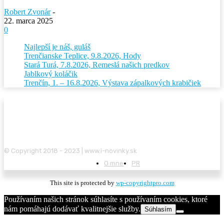
Robert Zvonár
-
22. marca 2025
0
Najlepší je náš, guláš
Trenčianske Teplice, 9.8.2026, Hody
Stará Turá, 7.8.2026, Remeslá našich predkov
Jablkový koláčik
Trenčín, 1. – 16.8.2026, Výstava zápalkových krabičiek
© Copyright 2018 - 2023 | www.i-novinky.sk
O mne
PR
This site is protected by
wp-copyrightpro.com
Používaním našich stránok súhlasíte s používaním cookies, ktoré
nám pomáhajú dodávať kvalitnejšie služby.
Súhlasím