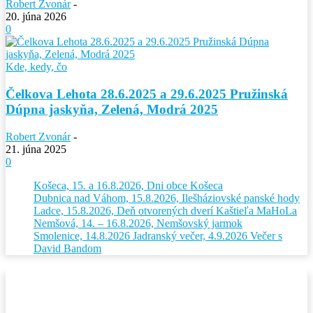
Robert Zvonár
-
20. júna 2026
0
Kde, kedy, čo
Čelkova Lehota 28.6.2025 a 29.6.2025 Pružinská
Dúpna jaskyňa, Zelená, Modrá 2025
Robert Zvonár
-
21. júna 2025
0
Košeca, 15. a 16.8.2026, Dni obce Košeca
Dubnica nad Váhom, 15.8.2026, Ilešháziovské panské hody
Ladce, 15.8.2026, Deň otvorených dverí Kaštieľa MaHoLa
Nemšová, 14. – 16.8.2026, Nemšovský jarmok
Smolenice, 14.8.2026 Jadranský večer, 4.9.2026 Večer s
David Bandom