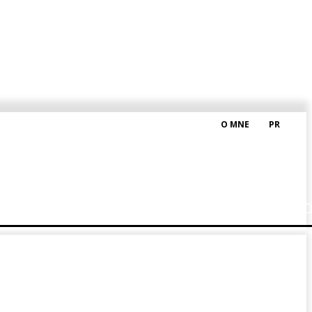
O MNE
PR
M HRAŠKOM
BLOG