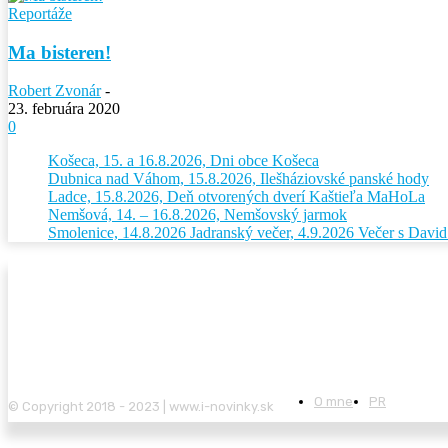
Reportáže
Ma bisteren!
Robert Zvonár
-
23. februára 2020
0
Košeca, 15. a 16.8.2026, Dni obce Košeca
Dubnica nad Váhom, 15.8.2026, Ilešháziovské panské hody
Ladce, 15.8.2026, Deň otvorených dverí Kaštieľa MaHoLa
Nemšová, 14. – 16.8.2026, Nemšovský jarmok
Smolenice, 14.8.2026 Jadranský večer, 4.9.2026 Večer s Dav
O mne
PR
© Copyright 2018 - 2023 | www.i-novinky.sk