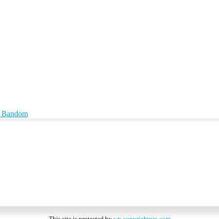
id Bandom
This site is protected by
wp-copyrightpro.com