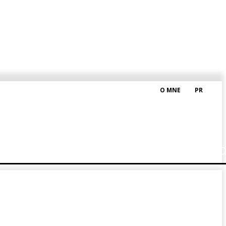
O MNE
PR
M HRAŠKOM
BLOG