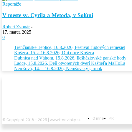
Reportáže
V meste sv. Cyrila a Metoda, v Solúni
Robert Zvonár
-
17. marca 2025
0
Trenčianske Teplice, 16.8.2026, Festival ľudových remesiel
Košeca, 15. a 16.8.2026, Dni obce Košeca
Dubnica nad Váhom, 15.8.2026, Ilešháziovské panské hody
Ladce, 15.8.2026, Deň otvorených dverí Kaštieľa MaHoLa
Nemšová, 14. – 16.8.2026, Nemšovský jarmok
O mne
PR
© Copyright 2018 - 2023 | www.i-novinky.sk