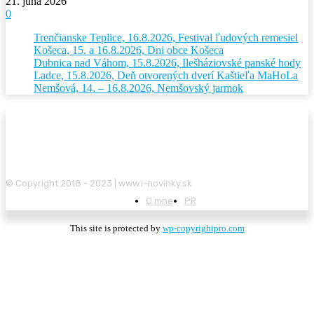
21. júna 2026
0
Trenčianske Teplice, 16.8.2026, Festival ľudových remesiel
Košeca, 15. a 16.8.2026, Dni obce Košeca
Dubnica nad Váhom, 15.8.2026, Ilešháziovské panské hody
Ladce, 15.8.2026, Deň otvorených dverí Kaštieľa MaHoLa
Nemšová, 14. – 16.8.2026, Nemšovský jarmok
© Copyright 2018 - 2023 | www.i-novinky.sk
O mne
PR
This site is protected by
wp-copyrightpro.com