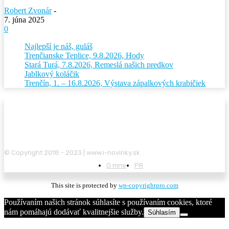
Robert Zvonár
-
7. júna 2025
0
Najlepší je náš, guláš
Trenčianske Teplice, 9.8.2026, Hody
Stará Turá, 7.8.2026, Remeslá našich predkov
Jablkový koláčik
Trenčín, 1. – 16.8.2026, Výstava zápalkových krabičiek
© Copyright 2018 - 2023 | www.i-novinky.sk
O mne
PR
This site is protected by
wp-copyrightpro.com
Používaním našich stránok súhlasíte s používaním cookies, ktoré
nám pomáhajú dodávať kvalitnejšie služby.
Súhlasím