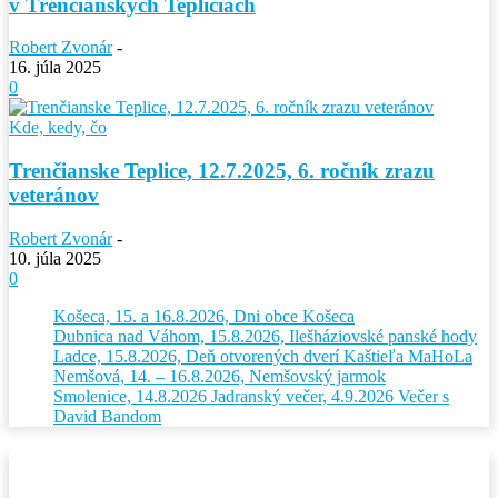
v Trenčianskych Tepliciach
Robert Zvonár
-
16. júla 2025
0
Kde, kedy, čo
Trenčianske Teplice, 12.7.2025, 6. ročník zrazu
veteránov
Robert Zvonár
-
10. júla 2025
0
Košeca, 15. a 16.8.2026, Dni obce Košeca
Dubnica nad Váhom, 15.8.2026, Ilešháziovské panské hody
Ladce, 15.8.2026, Deň otvorených dverí Kaštieľa MaHoLa
Nemšová, 14. – 16.8.2026, Nemšovský jarmok
Smolenice, 14.8.2026 Jadranský večer, 4.9.2026 Večer s
David Bandom