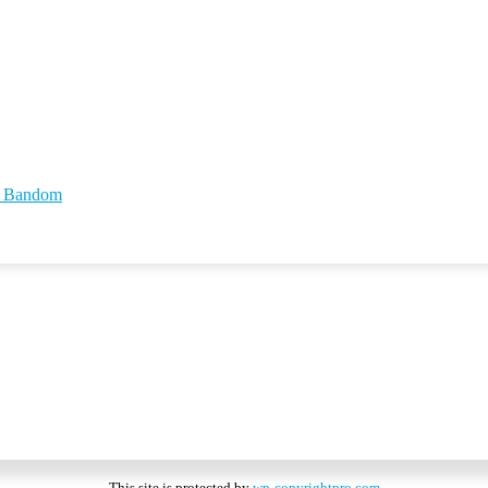
id Bandom
This site is protected by
wp-copyrightpro.com