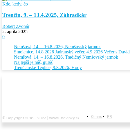
Kde, kedy, čo
Trenčín, 9. – 13.4.2025, Záhradkár
Robert Zvonár
-
2. apríla 2025
0
Nemšová, 14. – 16.8.2026, Nemšovský jarmok
Smolenice, 14.8.2026 Jadranský večer, 4.9.2026 Večer s Dav
Nemšová, 14. – 16.8.2026, Tradičný Nemšovský jarmok
Najlepší je náš, guláš
Trenčianske Teplice, 9.8.2026, Hody
O mne
PR
© Copyright 2018 - 2023 | www.i-novinky.sk