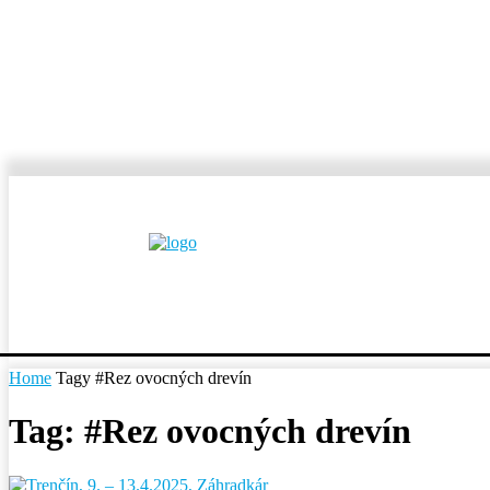
MESTÁ A OBCE
REP
Home
Tagy
#Rez ovocných drevín
Tag: #Rez ovocných drevín