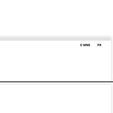
O MNE
PR
M HRAŠKOM
BLOG