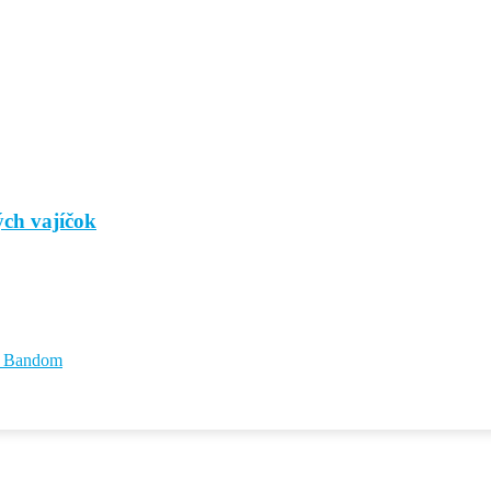
ých vajíčok
id Bandom