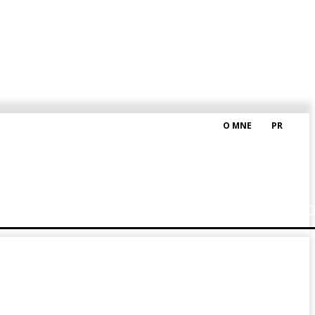
O MNE
PR
M HRAŠKOM
BLOG