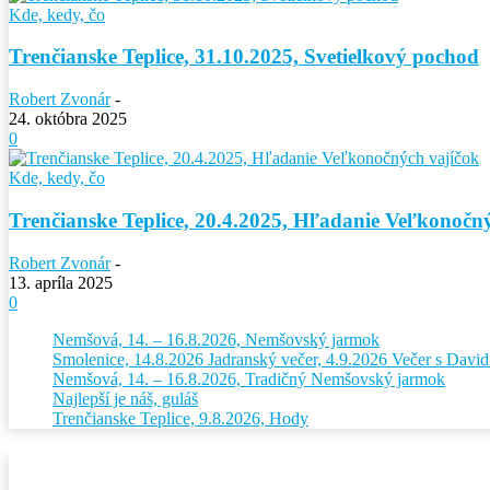
Kde, kedy, čo
Trenčianske Teplice, 31.10.2025, Svetielkový pochod
Robert Zvonár
-
24. októbra 2025
0
Kde, kedy, čo
Trenčianske Teplice, 20.4.2025, Hľadanie Veľkonočn
Robert Zvonár
-
13. apríla 2025
0
Nemšová, 14. – 16.8.2026, Nemšovský jarmok
Smolenice, 14.8.2026 Jadranský večer, 4.9.2026 Večer s Dav
Nemšová, 14. – 16.8.2026, Tradičný Nemšovský jarmok
Najlepší je náš, guláš
Trenčianske Teplice, 9.8.2026, Hody