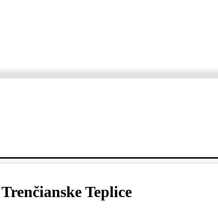
ORTÁŽE
ROZHOVORY
KDE, KEDY, ČO
VARTE S ERZETOM A JANKO
Trenčianske Teplice