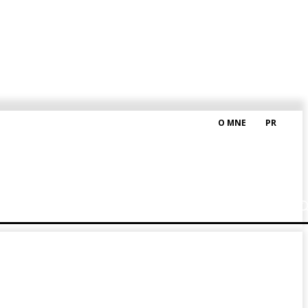
O MNE
PR
M HRAŠKOM
BLOG