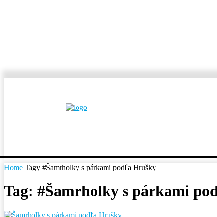
MESTÁ A OBCE
REP
Home
Tagy
#Šamrholky s párkami podľa Hrušky
Tag: #Šamrholky s párkami po