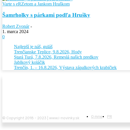
Varte s eRZetom a Jankom Hraškom
Šamrholky s párkami podľa Hrušky
Robert Zvonár
-
1. marca 2024
0
Najlepší je náš, guláš
Trenčianske Teplice, 9.8.2026, Hody
Stará Turá, 7.8.2026, Remeslá našich predkov
Jablkový koláčik
Trenčín, 1. – 16.8.2026, Výstava zápalkových krabičiek
O mne
PR
© Copyright 2018 - 2023 | www.i-novinky.sk