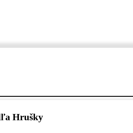
ORTÁŽE
ROZHOVORY
KDE, KEDY, ČO
VARTE S ERZETOM A JANKO
dľa Hrušky