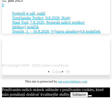
12. júla 2025
0
Najlepší je náš, guláš
Trenčianske Teplice, 9.8.2026, Hody
Stará Turá, 7.8.2026, Remeslá našich predkov
Jablkový koláčik
Trenčín, 1. – 16.8.2026, Výstava zápalkových krabičiek
© Copyright 2018 - 2023 | www.i-novinky.sk
O mne
PR
This site is protected by
wp-copyrightpro.com
Používaním našich stránok súhlasíte s používaním cookies, ktoré
nám pomáhajú dodávať kvalitnejšie služby.
Súhlasím