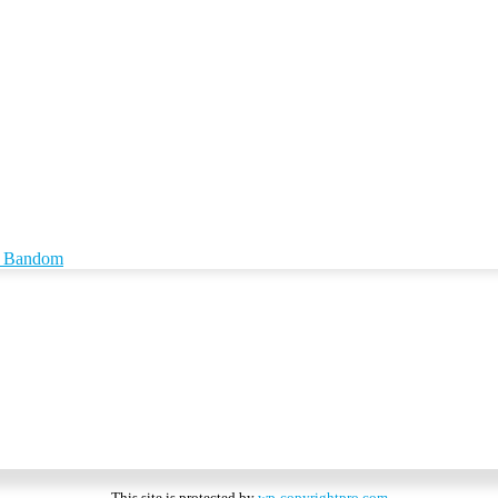
id Bandom
This site is protected by
wp-copyrightpro.com