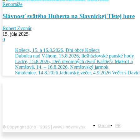
Reportáže
Slávnosť svätého Huberta na Slavnickej Tlstej hore
Robert Zvonár
-
15. júla 2025
0
Košeca, 15. a 16.8.2026, Dni obce Košeca
Dubnica nad Váhom, 15.8.2026, Ilešháziovské panské hody
Ladce, 15.8.2026, Deň otvorených dverí Kaštieľa MaHoLa
Nemšová, 14. – 16.8.2026, Nemšovský jarmok
Smolenice, 14.8.2026 Jadranský večer, 4.9.2026 Večer s Dav
O mne
PR
© Copyright 2018 - 2023 | www.i-novinky.sk