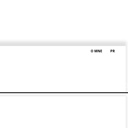
O MNE
PR
M HRAŠKOM
BLOG