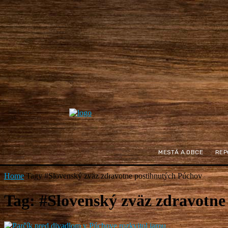
MESTÁ A OBCE
REP
Home
Tagy
#Slovenský zväz zdravotne postihnutých Púchov
Tag: #Slovenský zväz zdravotne