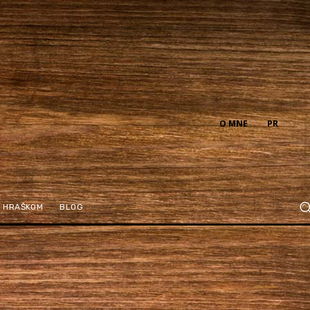
O MNE
PR
M HRAŠKOM
BLOG