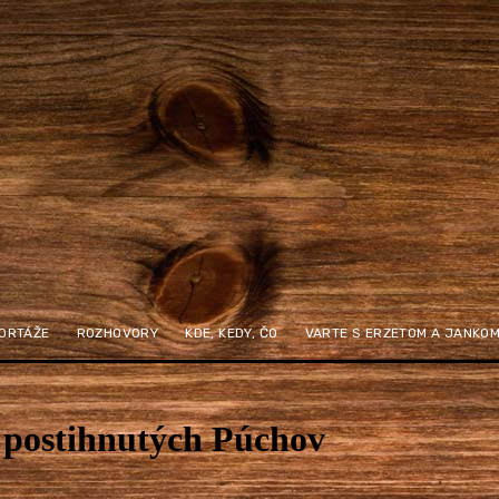
ORTÁŽE
ROZHOVORY
KDE, KEDY, ČO
VARTE S ERZETOM A JANKO
 postihnutých Púchov