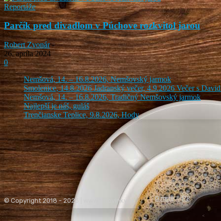
Reportáže
Parčík pred divadlom v Púchove rozkvitol jarou
Robert Zvonár
-
26. apríla 2024
0
Nemšová, 14. – 16.8.2026, Nemšovský jarmok
Smolenice, 14.8.2026 Jadranský večer, 4.9.2026 Večer s Dav
Nemšová, 14. – 16.8.2026, Tradičný Nemšovský jarmok
Najlepší je náš, guláš
Trenčianske Teplice, 9.8.2026, Hody
O mne
PR
© Copyright 2018 - 2023 | www.i-novinky.sk