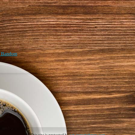
id Bandom
This site is protected by
wp-copyrightpro.com