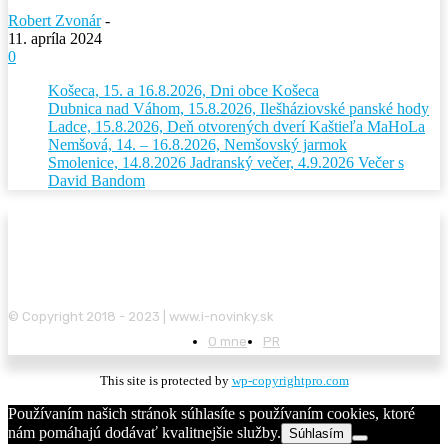
Robert Zvonár
-
11. apríla 2024
0
Košeca, 15. a 16.8.2026, Dni obce Košeca
Dubnica nad Váhom, 15.8.2026, Ilešháziovské panské hody
Ladce, 15.8.2026, Deň otvorených dverí Kaštieľa MaHoLa
Nemšová, 14. – 16.8.2026, Nemšovský jarmok
Smolenice, 14.8.2026 Jadranský večer, 4.9.2026 Večer s
David Bandom
© Copyright 2018 - 2023 | www.i-novinky.sk
O mne
PR
This site is protected by
wp-copyrightpro.com
Používaním našich stránok súhlasíte s používaním cookies, ktoré
nám pomáhajú dodávať kvalitnejšie služby.
Súhlasím