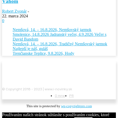
Váhom
Robert Zvonár
-
22. marca 2024
0
Nemšová, 14. – 16.8.2026, Nemšovský jarmok
Smolenice, 14.8.2026 Jadranský večer, 4.9.2026 Večer s
David Bandom
Nemšová, 14. – 16.8.2026, Tradičný Nemšovský jarmok
Najlepší je náš, guláš
Trenčianske Teplice, 9.8.2026, Hody
© Copyright 2018 - 2023 | www.i-novinky.sk
O mne
PR
This site is protected by
wp-copyrightpro.com
Používaním našich stránok súhlasíte s používaním cookies, ktoré