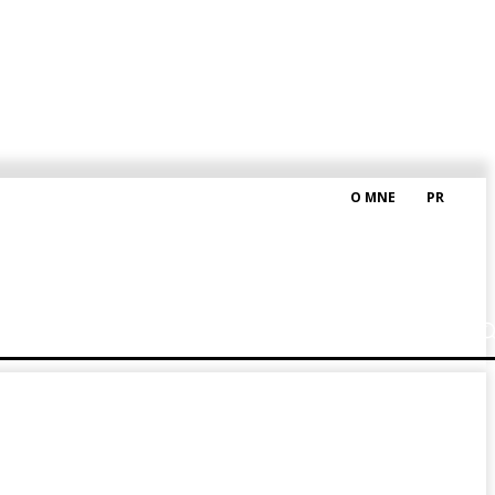
O MNE
PR
M HRAŠKOM
BLOG