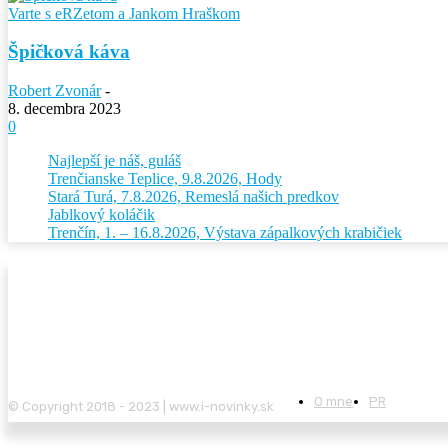
Varte s eRZetom a Jankom Hraškom
Špičková káva
Robert Zvonár
-
8. decembra 2023
0
Najlepší je náš, guláš
Trenčianske Teplice, 9.8.2026, Hody
Stará Turá, 7.8.2026, Remeslá našich predkov
Jablkový koláčik
Trenčín, 1. – 16.8.2026, Výstava zápalkových krabičiek
O mne
PR
© Copyright 2018 - 2023 | www.i-novinky.sk