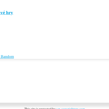
ové hry
id Bandom
This site is protected by
wp-copyrightpro.com