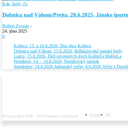
Kde, kedy, čo
Dubnica nad Váhom/Prejta, 28.6.2025, Jánske šport
Robert Zvonár
-
24. júna 2025
0
Košeca, 15. a 16.8.2026, Dni obce Košeca
Dubnica nad Váhom, 15.8.2026, Ilešháziovské panské hody
Ladce, 15.8.2026, Deň otvorených dverí Kaštieľa MaHoLa
Nemšová, 14. – 16.8.2026, Nemšovský jarmok
Smolenice, 14.8.2026 Jadranský večer, 4.9.2026 Večer s Dav
O mne
PR
© Copyright 2018 - 2023 | www.i-novinky.sk