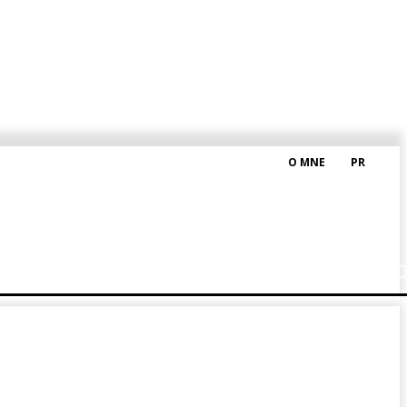
O MNE
PR
M HRAŠKOM
BLOG