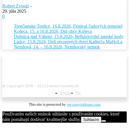
Robert Zvonár
-
29. júla 2025
0
Trenčianske Teplice, 16.8.2026, Festival ľudových remesiel
Košeca, 15. a 16.8.2026, Dni obce Košeca
Dubnica nad Váhom, 15.8.2026, Ilešháziovské panské hody
Ladce, 15.8.2026, Deň otvorených dverí Kaštieľa MaHoLa
Nemšová, 14. – 16.8.2026, Nemšovský jarmok
© Copyright 2018 - 2023 | www.i-novinky.sk
O mne
PR
This site is protected by
wp-copyrightpro.com
Používaním našich stránok súhlasíte s používaním cookies, ktoré
nám pomáhajú dodávať kvalitnejšie služby.
Súhlasím