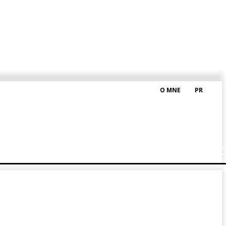
O MNE
PR
M HRAŠKOM
BLOG