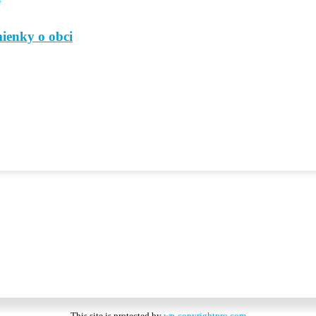
mienky o obci
This site is protected by
wp-copyrightpro.com