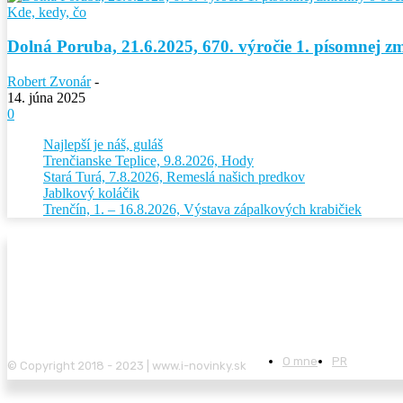
Kde, kedy, čo
Dolná Poruba, 21.6.2025, 670. výročie 1. písomnej z
Robert Zvonár
-
14. júna 2025
0
Najlepší je náš, guláš
Trenčianske Teplice, 9.8.2026, Hody
Stará Turá, 7.8.2026, Remeslá našich predkov
Jablkový koláčik
Trenčín, 1. – 16.8.2026, Výstava zápalkových krabičiek
O mne
PR
© Copyright 2018 - 2023 | www.i-novinky.sk