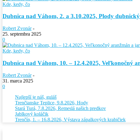
Kde, kedy, čo
Dubnica nad Váhom, 2. a 3.10.2025, Plody dubnick
Robert Zvonár
-
25. septembra 2025
0
Kde, kedy, čo
Dubnica nad Váhom, 10. – 12.4.2025, Veľkonočný ar
Robert Zvonár
-
31. marca 2025
0
Najlepší je náš, guláš
Trenčianske Teplice, 9.8.2026, Hody
Stará Turá, 7.8.2026, Remeslá našich predkov
Jablkový koláčik
Trenčín, 1. – 16.8.2026, Výstava zápalkových krabičiek