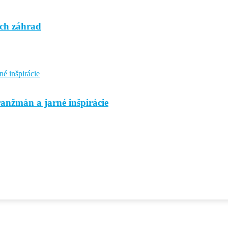
ých záhrad
anžmán a jarné inšpirácie