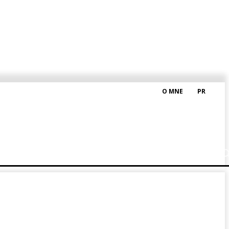
O MNE
PR
M HRAŠKOM
BLOG