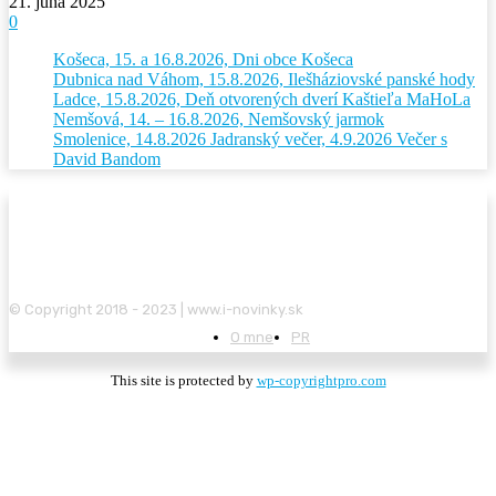
21. júna 2025
0
Košeca, 15. a 16.8.2026, Dni obce Košeca
Dubnica nad Váhom, 15.8.2026, Ilešháziovské panské hody
Ladce, 15.8.2026, Deň otvorených dverí Kaštieľa MaHoLa
Nemšová, 14. – 16.8.2026, Nemšovský jarmok
Smolenice, 14.8.2026 Jadranský večer, 4.9.2026 Večer s
David Bandom
© Copyright 2018 - 2023 | www.i-novinky.sk
O mne
PR
This site is protected by
wp-copyrightpro.com