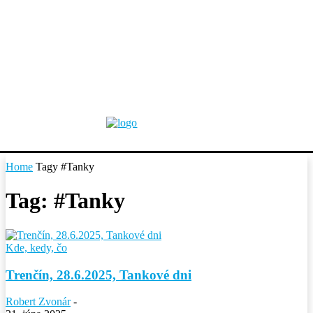
Home
Tagy
#Tanky
Tag: #Tanky
Kde, kedy, čo
Trenčín, 28.6.2025, Tankové dni
Robert Zvonár
-