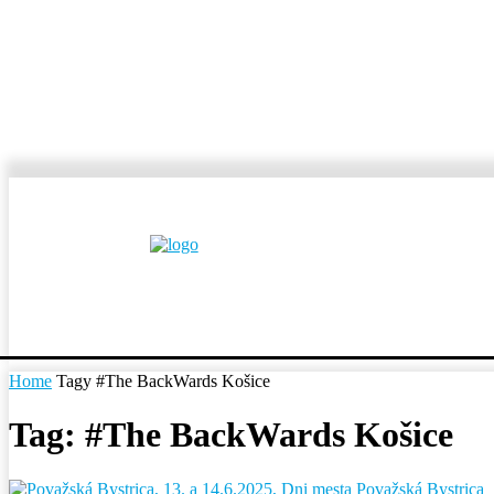
MESTÁ A OBCE
REP
Home
Tagy
#The BackWards Košice
Tag: #The BackWards Košice