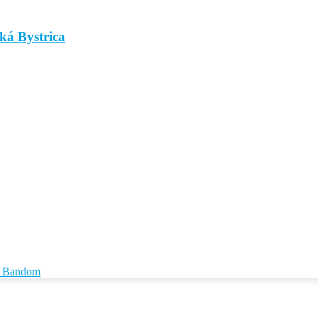
ká Bystrica
id Bandom