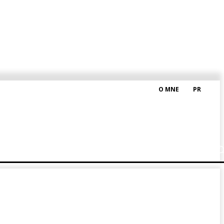
O MNE
PR
M HRAŠKOM
BLOG