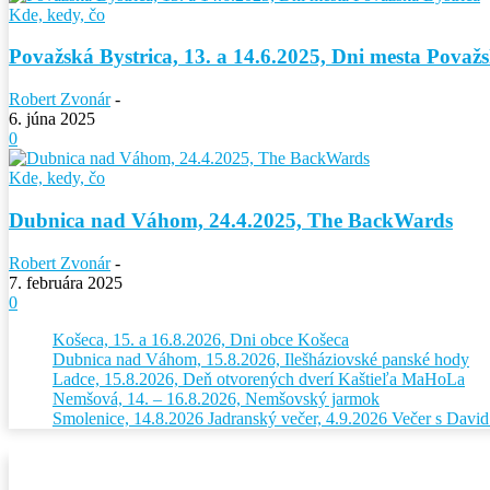
Kde, kedy, čo
Považská Bystrica, 13. a 14.6.2025, Dni mesta Považs
Robert Zvonár
-
6. júna 2025
0
Kde, kedy, čo
Dubnica nad Váhom, 24.4.2025, The BackWards
Robert Zvonár
-
7. februára 2025
0
Košeca, 15. a 16.8.2026, Dni obce Košeca
Dubnica nad Váhom, 15.8.2026, Ilešháziovské panské hody
Ladce, 15.8.2026, Deň otvorených dverí Kaštieľa MaHoLa
Nemšová, 14. – 16.8.2026, Nemšovský jarmok
Smolenice, 14.8.2026 Jadranský večer, 4.9.2026 Večer s Dav