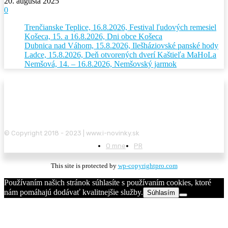
20. augusta 2025
0
Trenčianske Teplice, 16.8.2026, Festival ľudových remesiel
Košeca, 15. a 16.8.2026, Dni obce Košeca
Dubnica nad Váhom, 15.8.2026, Ilešháziovské panské hody
Ladce, 15.8.2026, Deň otvorených dverí Kaštieľa MaHoLa
Nemšová, 14. – 16.8.2026, Nemšovský jarmok
© Copyright 2018 - 2023 | www.i-novinky.sk
O mne
PR
This site is protected by
wp-copyrightpro.com
Používaním našich stránok súhlasíte s používaním cookies, ktoré
nám pomáhajú dodávať kvalitnejšie služby.
Súhlasím