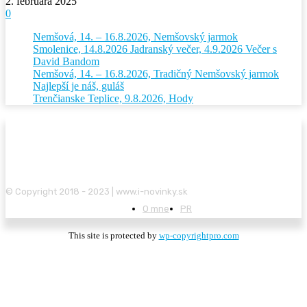
2. februára 2025
0
Nemšová, 14. – 16.8.2026, Nemšovský jarmok
Smolenice, 14.8.2026 Jadranský večer, 4.9.2026 Večer s
David Bandom
Nemšová, 14. – 16.8.2026, Tradičný Nemšovský jarmok
Najlepší je náš, guláš
Trenčianske Teplice, 9.8.2026, Hody
© Copyright 2018 - 2023 | www.i-novinky.sk
O mne
PR
This site is protected by
wp-copyrightpro.com